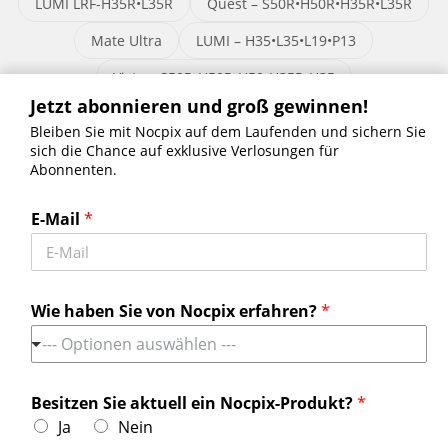
LUMI LRF-H35R•L35R
Quest – S50R•H50R•H35R•L35R
Mate Ultra
LUMI – H35•L35•L19•P13
Vista – S50R•H50R•H50•H35R•H35
Jetzt abonnieren und groß gewinnen!
Bleiben Sie mit Nocpix auf dem Laufenden und sichern Sie
sich die Chance auf exklusive Verlosungen für
Abonnenten.
Jetzt abonnieren und groß gewinnen!
Bleiben Sie mit Nocpix auf dem Laufenden und sichern Sie sich die
E-Mail
*
Chance auf exklusive Verlosungen für Abonnenten.
Erhalten Sie die neuesten Nachrichten
Wie haben Sie von Nocpix erfahren?
*
--- Optionen auswählen ---
Kontaktieren Sie uns
Tel:
+49 800 1806627
Besitzen Sie aktuell ein Nocpix-Produkt?
*
Ja
Nein
Email:
info.de@nocpix.com