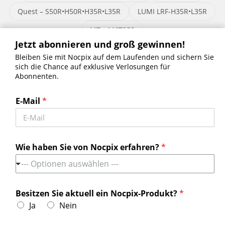
Quest – S50R•H50R•H35R•L35R
LUMI LRF-H35R•L35R
MT – M6T25S
Jetzt abonnieren und groß gewinnen!
Bleiben Sie mit Nocpix auf dem Laufenden und sichern Sie
sich die Chance auf exklusive Verlosungen für
Abonnenten.
Jetzt abonnieren und groß gewinnen!
Bleiben Sie mit Nocpix auf dem Laufenden und sichern Sie sich die
E-Mail
*
Chance auf exklusive Verlosungen für Abonnenten.
Erhalten Sie die neuesten Nachrichten
Wie haben Sie von Nocpix erfahren?
*
--- Optionen auswählen ---
Kontaktieren Sie uns
Tel:
+49 800 1806627
Besitzen Sie aktuell ein Nocpix-Produkt?
*
Ja
Nein
Email:
info.de@nocpix.com
Email:
service@nocpix.com
(Nur für den technischen