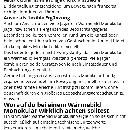
Feldstrukturen ist eine ruhige und kontrastreiche
Bilddarstellung entscheidend, um Bewegungen frühzeitig
richtig einordnen zu können.
Ansitz als flexible Ergänzung
Auch am Ansitz nutzen viele Jäger ein Wärmebild Monokular
Jagd inzwischen als ergänzendes Beobachtungsgerät.
Besonders bei kurzen Kontrollen rund um die Kanzel oder
beim schnellen Überprüfen von Geräuschen im Umfeld bietet
ein kompaktes Monokular klare Vorteile.
Das bedeutet jedoch nicht zwangsläufig, dass ein Monokular
ein Wärmebild-Fernglas vollständig ersetzt. Viele Jäger
kombinieren beide Gerätetypen je nach Einsatzdauer und
Beobachtungsintensität.
Gerade bei längeren Ansitzen wird das Monokular häufig
ergänzend verwendet, um Bewegungen schneller zu erfassen
oder bestimmte Bereiche kurzfristig zu kontrollieren, ohne
dauerhaft durch ein größeres Beobachtungsgerät schauen zu
müssen.
Worauf du bei einem Wärmebild
Monokular wirklich achten solltest
Ein sinnvoller Wärmebild Monokular Vergleich sollte sich nicht
ausschließlich auf einzelne technische Spitzenwerte
konzentrieren. Entscheidend ist vielmehr, welche