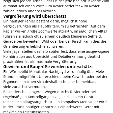
zeigt sich jedoch schnell, dass nicht jede beeindruckende Zahl
automatisch einen Vorteil im Revier bedeutet – im Revier
zählen jedoch andere Faktoren.
Vergrößerung wird überschätzt
Ein häufiger Fehler besteht darin, möglichst hohe
Vergrößerungen als Hauptkriterium zu betrachten. Auf dem
Papier wirken große Zoomwerte attraktiv, im jagdlichen Alltag
führen sie jedoch oft zu einem deutlich kleineren Sehfeld.
Gerade bei bewegtem Wild oder bei der Pirsch kann dies die
Orientierung erheblich erschweren.
Viele Jäger stellen deshalb später fest, dass eine ausgewogene
Kombination aus Übersicht und Detailerkennung deutlich
praxisnäher ist als maximale Vergrößerung.
Gewicht und Baugröße werden unterschätzt
Ein Wärmebild Monokular Nachtjagd wird häufig über viele
Stunden mitgeführt. Unterschiede beim Gewicht oder bei der
Ergonomie machen sich deshalb schneller bemerkbar, als
viele zunächst vermuten.
Besonders bei längeren Wegen durchs Revier oder bei
regelmäßigen Kontrollgängen zeigt sich, ob ein Gerät
tatsächlich alltagstauglich ist. Ein kompaktes Monokular wird
in der Praxis häufiger genutzt als ein schweres Gerät mit
maximalen Leistungsdaten.