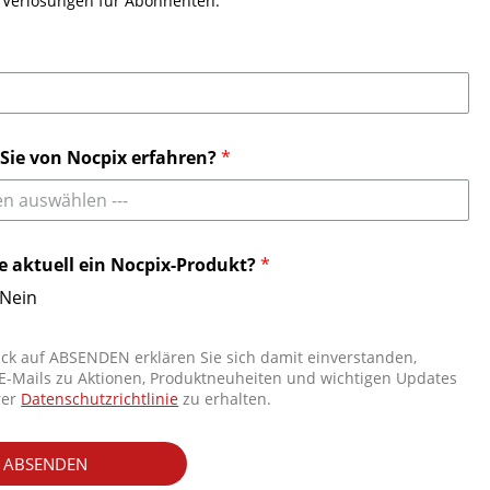
e Verlosungen für Abonnenten.
Nocpix Filialfinder
Kontaktieren Sie uns
Tel:
+49 800 1806627
Sie von Nocpix erfahren?
*
Email:
info.de@nocpix.com
Email:
service@nocpix.com
(Nur für den
en auswählen ---
technischen Support)
ie aktuell ein Nocpix-Produkt?
*
Nein
ick auf ABSENDEN erklären Sie sich damit einverstanden,
 E-Mails zu Aktionen, Produktneuheiten und wichtigen Updates
rer
Datenschutzrichtlinie
zu erhalten.
ABSENDEN
Close GDPR Cookie Banner
Akzeptieren
Ablehnen