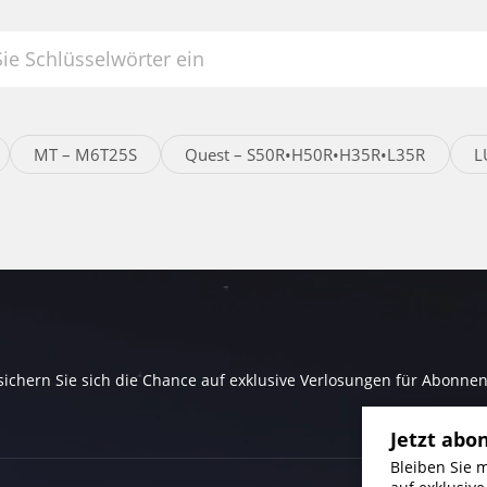
MT – M6T25S
Quest – S50R•H50R•H35R•L35R
L
ichern Sie sich die Chance auf exklusive Verlosungen für Abonnen
Jetzt abo
Bleiben Sie 