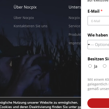
auf exklusiv
Über Nocpix
Unterstützung
E-Mail
*
Über Nocpix
Nocpix APP
Kontaktieren Sie uns
Service
Produktsicherheit
Wie haben 
Impressum
--- Option
Besitzen S
Ja
Mit einem Kl
gelegentlich
gemäß unse
schutzrichtlinie
ögliche Nutzung unserer Website zu ermöglichen.
Cookies und deren Deaktivierung finden Sie unter
settings
.