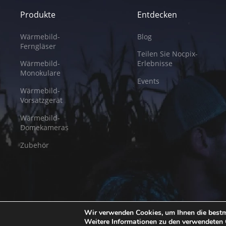
Produkte
Entdecken
Wärmebild-
Blog
Ferngläser
Teilen Sie Nocpix-
Wärmebild-
Erlebnisse
Monokulare
Events
Wärmebild-
Vorsatzgerät
Wärmebild-
Domekameras
Zubehör
© 2026. Alle Rechte vorbehalten. Inlumen Technologies Co., Ltd.
Daten
Wir verwenden Cookies, um Ihnen die bestm
Weitere Informationen zu den verwendeten 