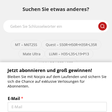
Suchen Sie etwas anderes?
MT – M6T25S
Quest – S50R•H50R•H35R•L35R
Mate Ultra
LUMI – H35•L35•L19•P13
LUMI LRF-H35R•L35R
Jetzt abonnieren und groß gewinnen!
Bleiben Sie mit Nocpix auf dem Laufenden und sichern Sie
sich die Chance auf exklusive Verlosungen für
Abonnenten.
Jetzt abonnieren und groß gewinnen!
Bleiben Sie mit Nocpix auf dem Laufenden und sichern Sie sich die
E-Mail
*
Chance auf exklusive Verlosungen für Abonnenten.
Erhalten Sie die neuesten Nachrichten