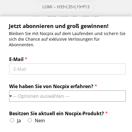
LUMI – H35•L35•L19•P13
Vista – S50R•H50R•H50•H35R•H35
Jetzt abonnieren und groß gewinnen!
Bleiben Sie mit Nocpix auf dem Laufenden und sichern Sie
sich die Chance auf exklusive Verlosungen für
Abonnenten.
Jetzt abonnieren und groß gewinnen!
Bleiben Sie mit Nocpix auf dem Laufenden und sichern Sie sich die
E-Mail
*
Chance auf exklusive Verlosungen für Abonnenten.
Erhalten Sie die neuesten Nachrichten
Wie haben Sie von Nocpix erfahren?
*
--- Optionen auswählen ---
Kontaktieren Sie uns
Tel:
+49 800 1806627
Besitzen Sie aktuell ein Nocpix-Produkt?
*
Ja
Nein
Email:
info.de@nocpix.com
Email:
service@nocpix.com
(Nur für den technischen