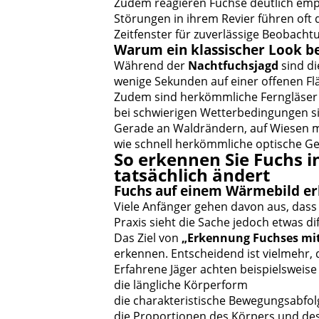
Zudem reagieren Füchse deutlich empf
Störungen in ihrem Revier führen oft 
Zeitfenster für zuverlässige Beobacht
Warum ein klassischer Look be
Während der
Nachtfuchsjagd
sind di
wenige Sekunden auf einer offenen Fl
Zudem sind herkömmliche Ferngläser 
bei schwierigen Wetterbedingungen sin
Gerade an Waldrändern, auf Wiesen mit
wie schnell herkömmliche optische Ge
So erkennen Sie Fuchs i
tatsächlich ändert
Fuchs auf einem Wärmebild erk
Viele Anfänger gehen davon aus, dass
Praxis sieht die Sache jedoch etwas di
Das Ziel von
„Erkennung Fuchses mit
erkennen. Entscheidend ist vielmehr, 
Erfahrene Jäger achten beispielsweise
die längliche Körperform
die charakteristische Bewegungsabfol
die Proportionen des Körpers und de