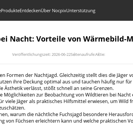
e
Produkte
Entdecken
Über Nocpix
Unterstützung
bei Nacht: Vorteile von Wärmebild-
Veröffentlichungszeit: 2026-06-22
Seitenaufrufe:
Aktie:
en Formen der Nachtjagd. Gleichzeitig stellt dies die Jäge
nutzen ihre Deckung optimal aus und tauchen häufig nur für
le Ästhetik verlässt, stößt schnell an seine Grenzen.
 Möglichkeiten zur Beobachtung von Wildtieren bei Nacht e
r viele Jäger als praktisches Hilfsmittel erwiesen, um Wild
zuschätzen.
chen, warum die nächtliche Fuchsjagd besondere Herausforde
g von Füchsen erleichtern kann und welche praktischen V