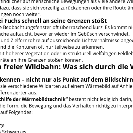
indlicher auf menschliche Bewegungen als viele andere Wil
dazu, dass sie sich vorzeitig zurückziehen oder ihre Route ä
ungen noch weiter.
i Fuchs schnell an seine Grenzen stößt
e Beobachtungsfenster oft überraschend kurz. Es kommt nich
äche auftaucht, bevor er wieder im Gebüsch verschwindet.
und Zielfernrohre auf ausreichende Lichtverhältnisse ang
d die Konturen oft nur teilweise zu erkennen.
 höherer Vegetation oder in strukturell vielfältigen Feld
räte an ihre Grenzen stoßen können.
n freier Wildbahn: Was sich durch di
ennen – nicht nur als Punkt auf dem Bildschir
 sie verschiedene Wildarten auf einem Wärmebild auf Anhie
fferenzierter aus.
hilfe der Wärmebildtechnik“
besteht nicht lediglich darin
die Form, die Bewegung und das Verhalten richtig zu interpr
 auf Folgendes:
ge
s Schwanzes