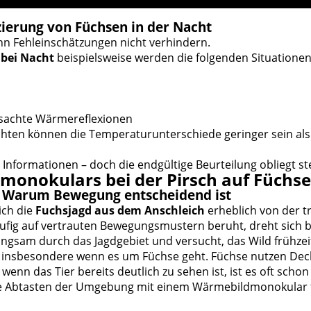
izierung von Füchsen in der Nacht
n Fehleinschätzungen nicht verhindern.
 bei Nacht
beispielsweise werden die folgenden Situationen h
rsachte Wärmereflexionen
n können die Temperaturunterschiede geringer sein als i
 Informationen – doch die endgültige Beurteilung obliegt st
monokulars bei der Pirsch auf Füchse
 – Warum Bewegung entscheidend ist
ich die
Fuchsjagd aus dem Anschleich
erheblich von der tr
ufig auf vertrauten Bewegungsmustern beruht, dreht sich b
ngsam durch das Jagdgebiet und versucht, das Wild frühzei
or, insbesondere wenn es um Füchse geht. Füchse nutzen De
wenn das Tier bereits deutlich zu sehen ist, ist es oft schon
e Abtasten der Umgebung mit einem Wärmebildmonokular für