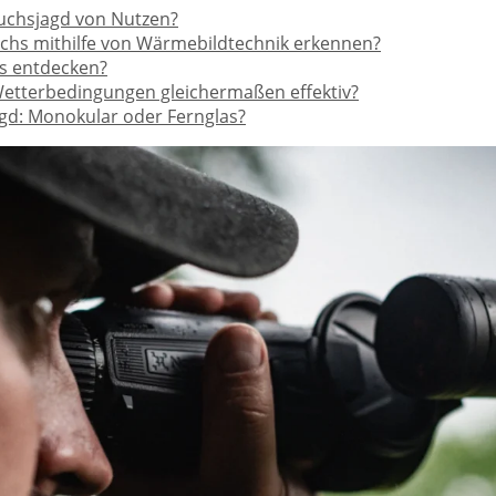
Fuchsjagd von Nutzen?
Fuchs mithilfe von Wärmebildtechnik erkennen?
s entdecken?
 Wetterbedingungen gleichermaßen effektiv?
agd: Monokular oder Fernglas?