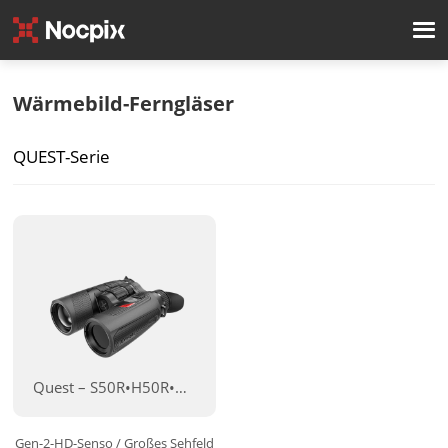
Wärmebild-Ferngläser
QUEST-Serie
Quest – S50R•H50R•H35R•L35R
Gen-2-HD-Senso / Großes Sehfeld