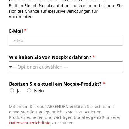
Bleiben Sie mit Nocpix auf dem Laufenden und sichern Sie
sich die Chance auf exklusive Verlosungen für
Abonnenten.
Jetzt abonnieren und groß gewinnen!
Bleiben Sie mit Nocpix auf dem Laufenden und sichern Sie sich die
E-Mail
*
Chance auf exklusive Verlosungen für Abonnenten.
Erhalten Sie die neuesten Nachrichten
Wie haben Sie von Nocpix erfahren?
*
--- Optionen auswählen ---
Kontaktieren Sie uns
Tel:
+49 800 1806627
Besitzen Sie aktuell ein Nocpix-Produkt?
*
Ja
Nein
Email:
info.de@nocpix.com
Email:
service@nocpix.com
(Nur für den technischen
Support)
Mit einem Klick auf ABSENDEN erklären Sie sich damit
einverstanden, gelegentlich E-Mails zu Aktionen,
Wir verwenden Cookies, um Ihnen die bestmögliche Nutzung
Produktneuheiten und wichtigen Updates gemäß unserer
unserer Website zu ermöglichen.
Datenschutzrichtlinie
zu erhalten.
Weitere Informationen zu den verwendeten Cookies und deren