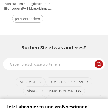
von 30x24m / Integrierter LRF /
BildfrequenzR+ Bildalgorithmus /
700 g/750 g Gewicht /
Jetzt entdecken
Suchen Sie etwas anderes?
MT – M6T25S
LUMI – H35•L35•L19•P13
Vista – S50R•H50R•H50•H35R•H35
LUMI LRF-H35R•L35R
Quest – S50R•H50R•H35R•L35R
Jetzt abonnieren und groß gewinnen!